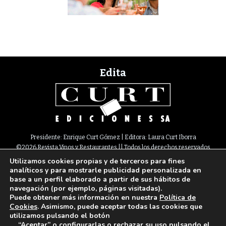
Edita
Presidente: Enrique Curt Gómez | Editora: Laura Curt Iborra
©2026 Revista Vinos y Restaurantes || Todos los derechos reservados
Utilizamos cookies propias y de terceros para fines
Newsletter
Nota legal
Política de Cookies
Suscripción
Tarifas
analíticos y para mostrarle publicidad personalizada en
Contacto
base a un perfil elaborado a partir de sus hábitos de
Paseo de Gracia, 63. 1º 2ª. 08008 Barcelona |
933 180 101
¦ Fax 933 183 505
navegación (por ejemplo, páginas visitadas).
Select Language
▼
Puede obtener más información en nuestra
Política de
Cookies
. Asimismo, puede aceptar todas las cookies que
utilizamos pulsando el botón
“Aceptar” o configurarlas o rechazar su uso pulsando el