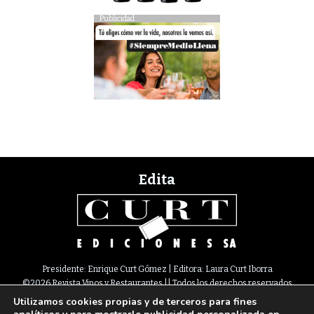
Publicidad
Edita
Presidente: Enrique Curt Gómez | Editora: Laura Curt Iborra
©2026 Revista Vinos y Restaurantes || Todos los derechos reservados
Utilizamos cookies propias y de terceros para fines
Newsletter
Nota legal
Política de Cookies
Suscripción
Tarifas