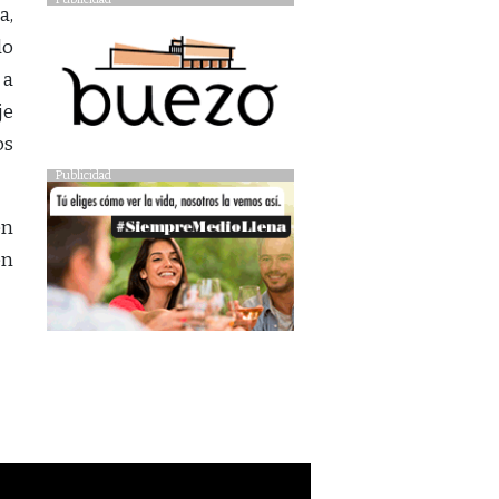
a,
do
 a
je
os
Publicidad
en
en