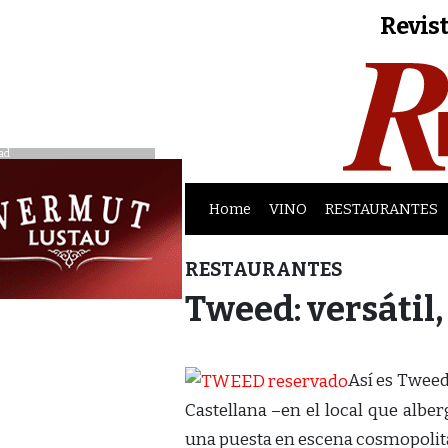
Revist
ad
Home
VINO
RESTAURANTES
RESTAURANTES
Tweed: versátil,
Así es Tweed
Castellana –en el local que albe
una puesta en escena cosmopolita