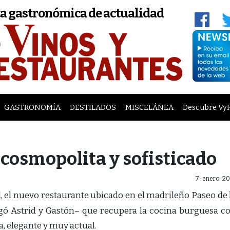
a gastronómica de actualidad
GASTRONOMÍA
DESTILADOS
MISCELÁNEA
Descubre Vy
 cosmopolita y sofisticado
7-enero-20
, el nuevo restaurante ubicado en el madrileño Paseo de 
rgó Astrid y Gastón– que recupera la cocina burguesa c
, elegante y muy actual.