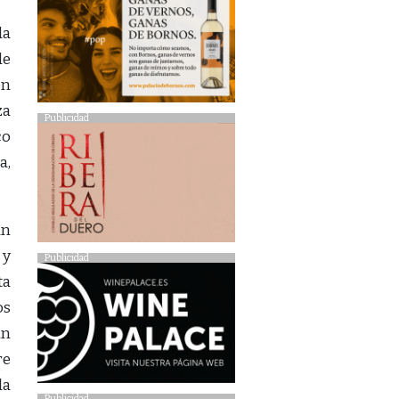
da
de
en
za
Publicidad
co
a,
an
 y
Publicidad
ta
os
in
re
la
Publicidad