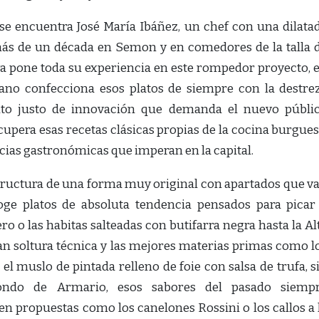
e se encuentra José María Ibáñez, un chef con una dilata
más de un década en Semon y en comedores de la talla 
ra pone toda su experiencia en este rompedor proyecto, 
ano confecciona esos platos de siempre con la destre
nto justo de innovación que demanda el nuevo públi
cupera esas recetas clásicas propias de la cocina burgues
cias gastronómicas que imperan en la capital.
estructura de una forma muy original con apartados que v
coge platos de absoluta tendencia pensados para picar
 o las habitas salteadas con butifarra negra hasta la Al
ran soltura técnica y las mejores materias primas como l
o el muslo de pintada relleno de foie con salsa de trufa, s
Fondo de Armario, esos sabores del pasado siemp
n propuestas como los canelones Rossini o los callos a 