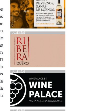
os
ás
or
en
Publicidad
de
as
an
11
la
Publicidad
ás
la
la
da
Publicidad