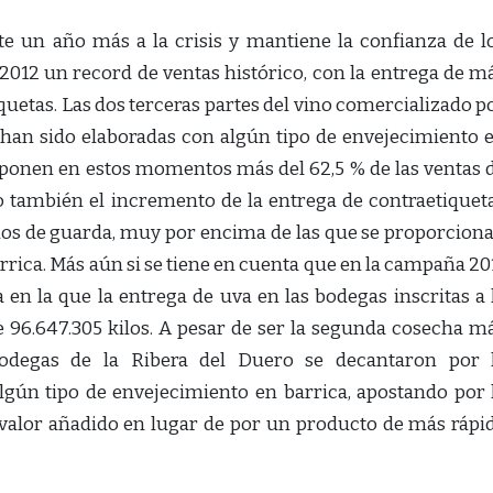
e un año más a la crisis y mantiene la confianza de l
012 un record de ventas histórico, con la entrega de m
iquetas. Las dos terceras partes del vino comercializado p
han sido elaboradas con algún tipo de envejecimiento 
uponen en estos momentos más del 62,5 % de las ventas 
vo también el incremento de la entrega de contraetiquet
nos de guarda, muy por encima de las que se proporcion
rica. Más aún si se tiene en cuenta que en la campaña 20
 en la que la entrega de uva en las bodegas inscritas a 
 96.647.305 kilos. A pesar de ser la segunda cosecha m
 bodegas de la Ribera del Duero se decantaron por 
lgún tipo de envejecimiento en barrica, apostando por 
valor añadido en lugar de por un producto de más rápi