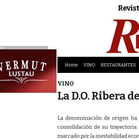
Revist
ad
Home
VINO
RESTAURANTES
VINO
La D.O. Ribera d
La denominación de origen ha 
consolidación de su trayector
marcado por la inestabilidad eco