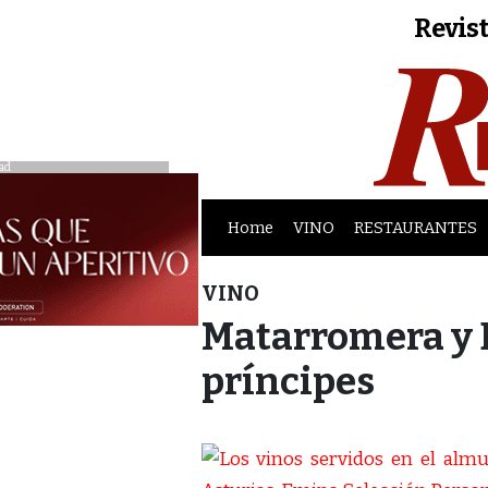
Revist
ad
Home
VINO
RESTAURANTES
VINO
Matarromera y 
príncipes