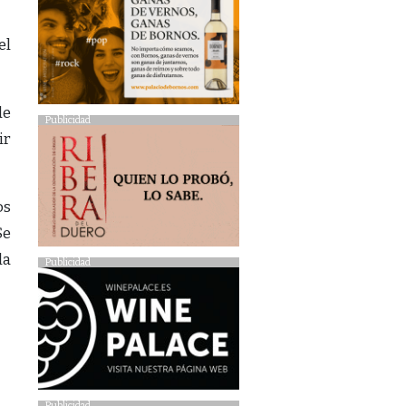
el
de
Publicidad
ir
os
Se
la
Publicidad
Publicidad