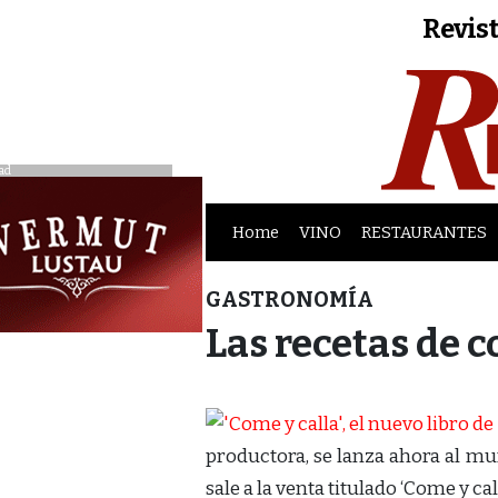
Revist
ad
Home
VINO
RESTAURANTES
GASTRONOMÍA
Las recetas de 
productora, se lanza ahora al m
sale a la venta titulado ‘Come y call