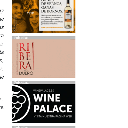
uy
ue
as
ra
Publicidad
s.
ta
n,
s,
de
Publicidad
s,
ca
Publicidad