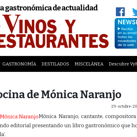
a gastronómica de actualidad
GASTRONOMÍA
DESTILADOS
MISCELÁNEA
Descubre Vy
cocina de Mónica Naranjo
29-octubre-20
Mónica Naranjo, cantante, compositora
undo editorial presentando un libro gastronómico que h
a’.