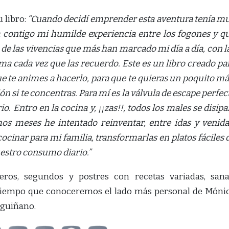
u libro:
“Cuando decidí emprender esta aventura tenía m
a contigo mi humilde experiencia entre los fogones y q
 de las vivencias que más han marcado mi día a día, con l
a cada vez que las recuerdo. Este es un libro creado pa
e te animes a hacerlo, para que te quieras un poquito má
n si te concentras. Para mí es la válvula de escape perfec
io. Entro en la cocina y, ¡¡zas!!, todos los males se disipa
os meses he intentado reinventar, entre idas y venida
cocinar para mi familia, transformarlas en platos fáciles 
estro consumo diario.”
ros, segundos y postres con recetas variadas, sana
 tiempo que conoceremos el lado más personal de Móni
rguiñano.