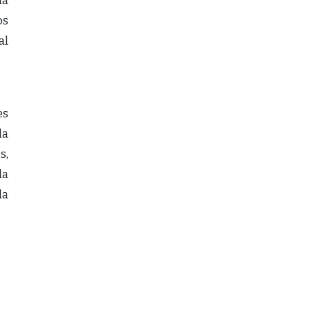
la
os
al
es
la
s,
la
da