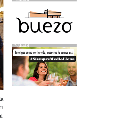
Publicidad
la
en
l,