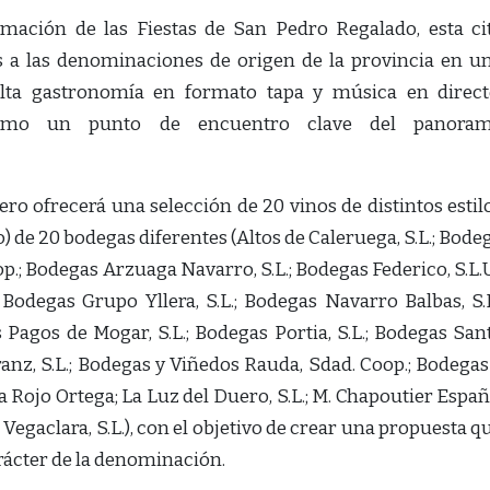
ación de las Fiestas de San Pedro Regalado, esta ci
s a las denominaciones de origen de la provincia en u
lta gastronomía en formato tapa y música en direct
 como un punto de encuentro clave del panora
ero ofrecerá una selección de 20 vinos de distintos estil
o) de 20 bodegas diferentes (Altos de Caleruega, S.L.; Bode
p.; Bodegas Arzuaga Navarro, S.L.; Bodegas Federico, S.L.U
 Bodegas Grupo Yllera, S.L.; Bodegas Navarro Balbas, S.L
Pagos de Mogar, S.L.; Bodegas Portia, S.L.; Bodegas San
rranz, S.L.; Bodegas y Viñedos Rauda, Sdad. Coop.; Bodegas
a Rojo Ortega; La Luz del Duero, S.L.; M. Chapoutier Españ
.; Vegaclara, S.L.), con el objetivo de crear una propuesta q
arácter de la denominación.