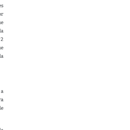
es
or
ue
la
 2
ue
la
 a
ra
de