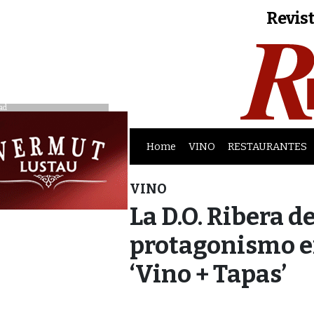
Revist
ad
Home
VINO
RESTAURANTES
VINO
La D.O. Ribera d
protagonismo en
‘Vino + Tapas’