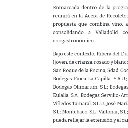
Enmarcada dentro de la program
reunirá en la Acera de Recoleto
propuesta que combina vino, a
consolidando a Valladolid
enogastronómico.
Bajo este contexto, Ribera del Du
(joven, de crianza, rosado y blanc
San Roque de la Encina, Sdad. Coo
Bodegas Finca La Capilla, S.A.U.;
Bodegas Olimarum, S.L.; Bodegas 
Eulalia, S.A.; Bodegas Servilio-A
Viñedos Tamaral, S.L.U.; José Marí
S.L.; Montebaco, S.L.; Valtoñar, S.L
pueda reflejar la extensión y el c