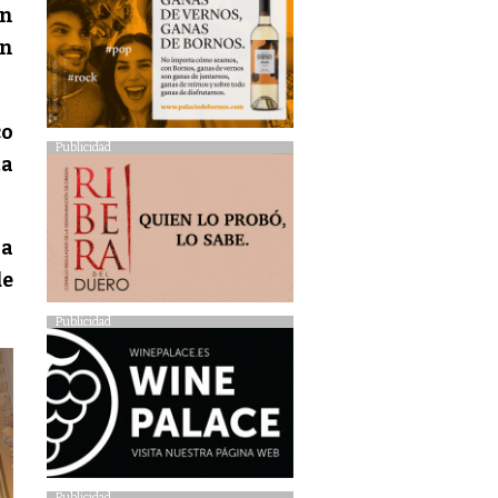
en
an
co
Publicidad
ta
la
de
Publicidad
Publicidad