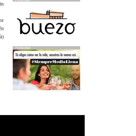
in
or
én
à)
Publicidad