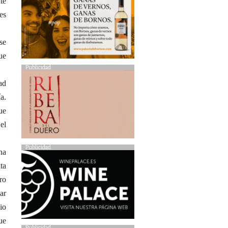
te
es
se
ue
Publicidad
ad
a.
ue
el
Publicidad
na
ta
ro
ar
io
ue
Publicidad