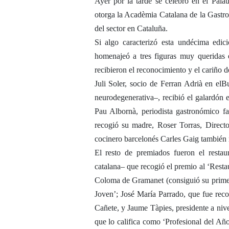
Ayer por la tarde se celebró en el Pala
otorga la Acadèmia Catalana de la Gastro
del sector en Cataluña.
Si algo caracterizó esta undécima edic
homenajeó a tres figuras muy queridas 
recibieron el reconocimiento y el cariño 
Juli Soler, socio de Ferran Adrià en elB
neurodegenerativa–, recibió el galardón 
Pau Albornà, periodista gastronómico fa
recogió su madre, Roser Torras, Direct
cocinero barcelonés Carles Gaig también r
El resto de premiados fueron el resta
catalana– que recogió el premio al ‘Restau
Coloma de Gramanet (consiguió su primera
Joven’; José María Parrado, que fue rec
Cañete, y Jaume Tàpies, presidente a niv
que lo califica como ‘Profesional del A