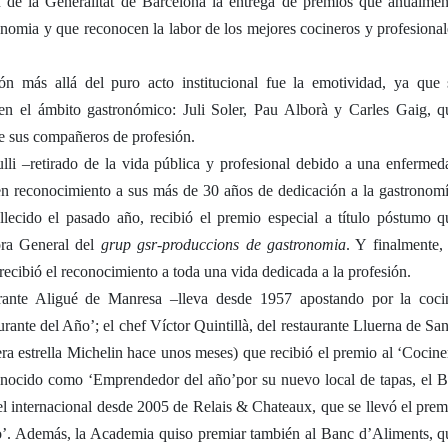
u de la Generalitat de Barcelona la entrega de premios que anualmen
nomia y que reconocen la labor de los mejores cocineros y profesional
ión más allá del puro acto institucional fue la emotividad, ya que 
en el ámbito gastronómico: Juli Soler, Pau Alborà y Carles Gaig, q
de sus compañeros de profesión.
ulli –retirado de la vida pública y profesional debido a una enfermed
en reconocimiento a sus más de 30 años de dedicación a la gastronomí
llecido el pasado año, recibió el premio especial a título póstumo q
ora General del
grup gsr-produccions de gastronomia
. Y finalmente, 
ecibió el reconocimiento a toda una vida dedicada a la profesión.
urante Aligué de Manresa –lleva desde 1957 apostando por la coci
rante del Año’; el chef Víctor Quintillà, del restaurante Lluerna de San
 estrella Michelin hace unos meses) que recibió el premio al ‘Cocine
onocido como ‘Emprendedor del año’por su nuevo local de tapas, el B
el internacional desde 2005 de Relais & Chateaux, que se llevó el prem
ño’. Además, la Academia quiso premiar también al Banc d’Aliments, q