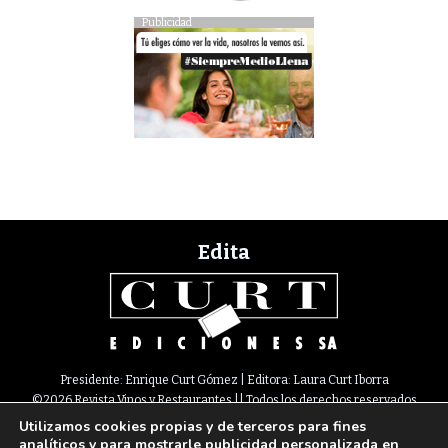
Publicidad
Edita
Presidente: Enrique Curt Gómez | Editora: Laura Curt Iborra
©2026 Revista Vinos y Restaurantes || Todos los derechos reservados
Utilizamos cookies propias y de terceros para fines
Newsletter
Nota legal
Política de Cookies
Suscripción
Tarifas
analíticos y para mostrarle publicidad personalizada en