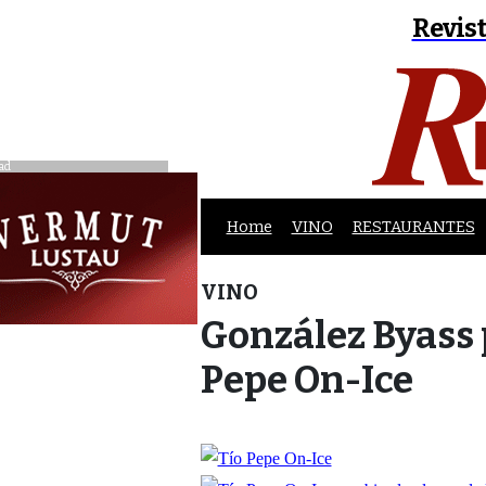
Revist
ad
Home
VINO
RESTAURANTES
VINO
González Byass 
Pepe On-Ice