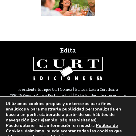
Edita
Presidente: Enrique Curt Gómez | Editora: Laura Curt Iborra
©2026 Revista Vinos y Restaurantes || Todos los derechos reservados
Utilizamos cookies propias y de terceros para fines
Newsletter
Nota legal
Política de Cookies
Suscripción
Tarifas
analíticos y para mostrarle publicidad personalizada en
Contacto
base a un perfil elaborado a partir de sus hábitos de
Paseo de Gracia, 63. 1º 2ª. 08008 Barcelona |
933 180 101
¦ Fax 933 183 505
navegación (por ejemplo, páginas visitadas).
Select Language
▼
Puede obtener más información en nuestra
Política de
Cookies
. Asimismo, puede aceptar todas las cookies que