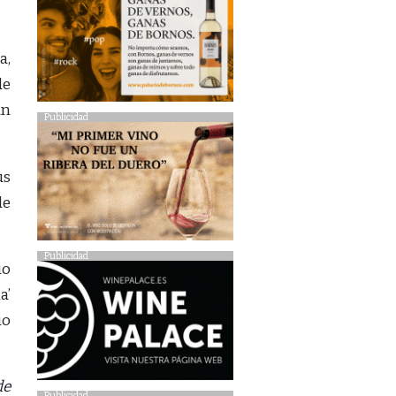
a,
de
un
Publicidad
us
de
Publicidad
io
a’
io
de
Publicidad