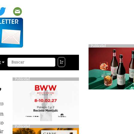
Publicidad
Ir
R
Publicidad
’
013
en
to
Publicidad
ir