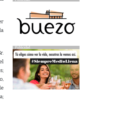
er
la
Publicidad
r.
el
s;
o,
de
a;