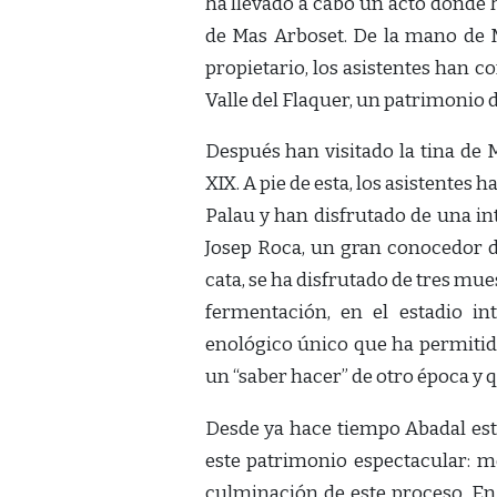
ha llevado a cabo un acto donde h
de Mas Arboset. De la mano de M
propietario, los asistentes han c
Valle del Flaquer, un patrimonio 
Después han visitado la tina de 
XIX. A pie de esta, los asistentes
Palau y han disfrutado de una in
Josep Roca, un gran conocedor de
cata, se ha disfrutado de tres muest
fermentación, en el estadio i
enológico único que ha permitido
un “saber hacer” de otro época y q
Desde ya hace tiempo Abadal está
este patrimonio espectacular: mez
culminación de este proceso. En 