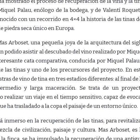
a mostrado el proceso de recuperación de la viña y la ti
iquel Palau, enólogo de la bodega, y de Valentí Roquet
onocido con un recorrido en 4×4 la historia de las tinas d
de piedra seca único en Europa.
Mas Arboset, una pequeña joya de la arquitectura del sig
 han podido asistir al descubado del vino realizado por Miqu
teresante cata comparativa, conducida por Miquel Palau
 las tinas y uno de los precursores del proyecto. En es
ras de vino de tina en tres estadios diferentes: al final de 
ntermedio y larga maceración. Se trata de un proyec
 realizar un viaje en el tiempo sensitivo, capaz de evoc
ue ha trasladado a la copa el paisaje de un entorno único.
 inmerso en la recuperación de las tinas, para revitaliz
cla de civilización, paisaje y cultura. Mas Arboset, es 
la finca, se ha impulsado la recuperación de una antig