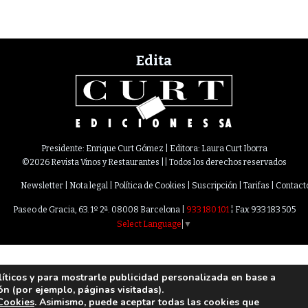
Edita
Presidente: Enrique Curt Gómez | Editora: Laura Curt Iborra
©2026 Revista Vinos y Restaurantes || Todos los derechos reservados
Newsletter
Nota legal
Política de Cookies
Suscripción
Tarifas
Contact
Paseo de Gracia, 63. 1º 2ª. 08008 Barcelona |
933 180 101
¦ Fax 933 183 505
Select Language
▼
líticos y para mostrarle publicidad personalizada en base a
ón (por ejemplo, páginas visitadas).
 Cookies
. Asimismo, puede aceptar todas las cookies que