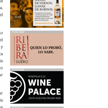
na
a,
el
Publicidad
lo
el
 y
ta
la
to
Publicidad
ar
ar
la
ua
Publicidad