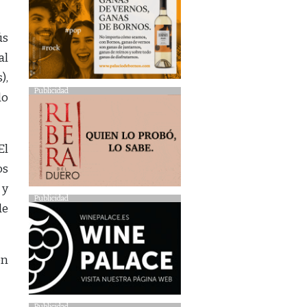
ús
al
),
Publicidad
do
El
os
 y
Publicidad
de
ón
Publicidad