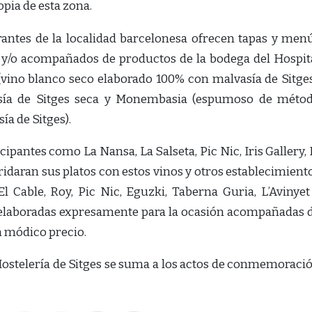
pia de esta zona.
antes de la localidad barcelonesa ofrecen tapas y men
s y/o acompañados de productos de la bodega del Hospit
(vino blanco seco elaborado 100% con malvasía de Sitges
vasía de Sitges seca y Monembasia (espumoso de méto
ía de Sitges).
ipantes como La Nansa, La Salseta, Pic Nic, Iris Gallery, 
ran sus platos con estos vinos y otros establecimient
l Cable, Roy, Pic Nic, Eguzki, Taberna Guria, L’Avinyet
 elaboradas expresamente para la ocasión acompañadas 
 módico precio.
 Hostelería de Sitges se suma a los actos de conmemoraci