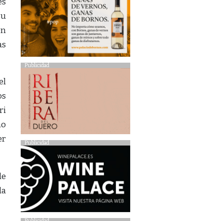
es
su
en
as
Publicidad
el
os
ri
ho
er
Publicidad
le
la
Publicidad