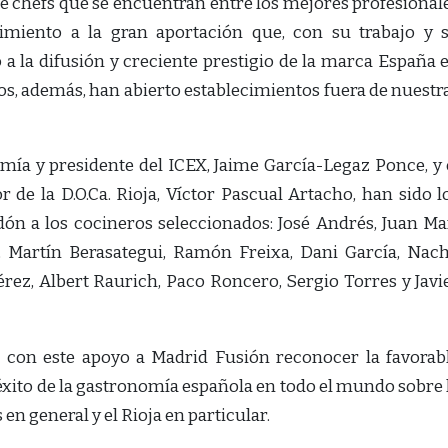
 chefs que se encuentran entre los mejores profesional
imiento a la gran aportación que, con su trabajo y 
 a la difusión y creciente prestigio de la marca España 
os, además, han abierto establecimientos fuera de nuestr
mía y presidente del ICEX, Jaime García-Legaz Ponce, y 
 de la D.O.Ca. Rioja, Víctor Pascual Artacho, han sido l
ón a los cocineros seleccionados: José Andrés, Juan Ma
a, Martín Berasategui, Ramón Freixa, Dani García, Nac
ez, Albert Raurich, Paco Roncero, Sergio Torres y Javi
de con este apoyo a Madrid Fusión reconocer la favorab
 éxito de la gastronomía española en todo el mundo sobre 
n general y el Rioja en particular.