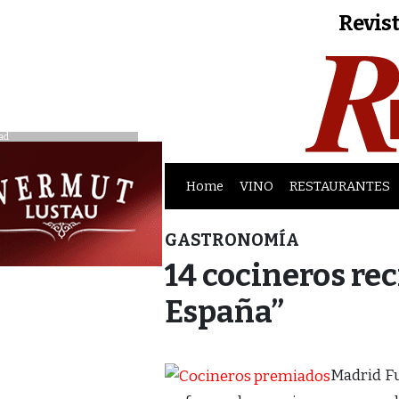
Revist
ad
Home
VINO
RESTAURANTES
GASTRONOMÍA
14 cocineros re
España”
Madrid Fu