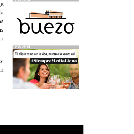
ga
la
as
as
un
Publicidad
s,
ón