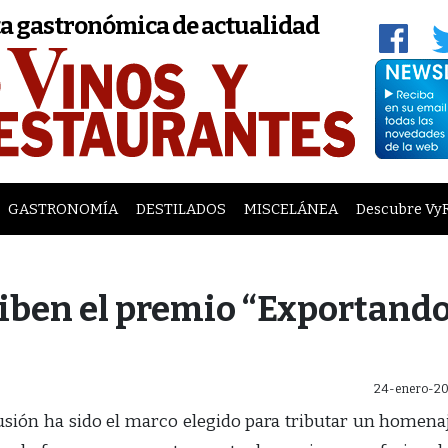
a gastronómica de actualidad
GASTRONOMÍA
DESTILADOS
MISCELÁNEA
Descubre Vy
ciben el premio “Exportand
24-enero-20
sión ha sido el marco elegido para tributar un homena