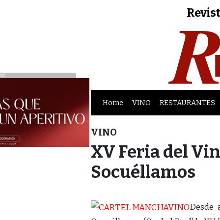
Revist
ad
Home
VINO
RESTAURANTES
VINO
XV Feria del Vi
Socuéllamos
Desde a