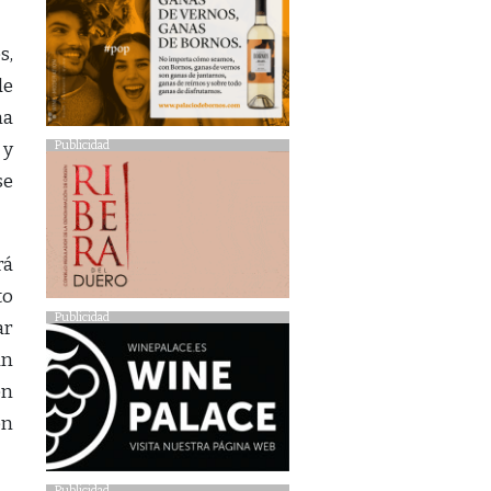
s,
de
na
Publicidad
 y
se
rá
to
Publicidad
ar
an
en
on
Publicidad