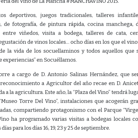
 Feria del Vino de La Mancha #MANCHAVINO 2015.
 deportivos, juegos tradicionales, talleres infantile
, de fotografía, de pintura rápida, cocina manchega, 
 entre viñedos, visita a bodega, talleres de cata, ce
gustación de vinos locales… ocho días en los que el vino
 de la vida de los socuellaminos y todos aquellos que 
de experiencias” en Socuéllamos.
orre a cargo de D. Antonio Salinas Hernández, que se
reconocimiento a Agricultor del año recae en D. Anice
a a la agricultura. Este año, la “Plaza del Vino” tendrá lug
 “Museo Torre Del Vino”, instalaciones que acogerán gr
amadas, compartiendo protagonismo con el Parque “Virg
Vino ha programado varias visitas a bodegas locales c
ías para los días 16, 19, 23 y 25 de septiembre.