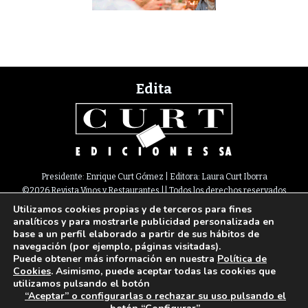
Edita
Presidente: Enrique Curt Gómez | Editora: Laura Curt Iborra
©2026 Revista Vinos y Restaurantes || Todos los derechos reservados
Utilizamos cookies propias y de terceros para fines
Newsletter
Nota legal
Política de Cookies
Suscripción
Tarifas
analíticos y para mostrarle publicidad personalizada en
Contacto
base a un perfil elaborado a partir de sus hábitos de
Paseo de Gracia, 63. 1º 2ª. 08008 Barcelona |
933 180 101
¦ Fax 933 183 505
navegación (por ejemplo, páginas visitadas).
Select Language
▼
Puede obtener más información en nuestra
Política de
Cookies
. Asimismo, puede aceptar todas las cookies que
utilizamos pulsando el botón
“Aceptar” o configurarlas o rechazar su uso pulsando el