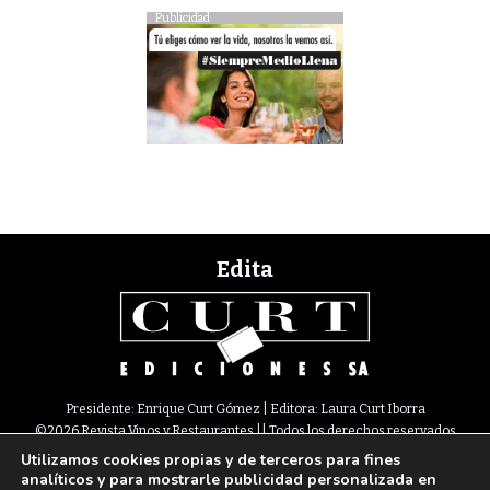
Publicidad
Edita
Presidente: Enrique Curt Gómez | Editora: Laura Curt Iborra
©2026 Revista Vinos y Restaurantes || Todos los derechos reservados
Utilizamos cookies propias y de terceros para fines
Newsletter
Nota legal
Política de Cookies
Suscripción
Tarifas
analíticos y para mostrarle publicidad personalizada en
Contacto