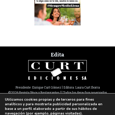
Edita
Presidente: Enrique Curt Gómez | Editora: Laura Curt Iborra
©2026 Revista Vinos y Restaurantes || Todos los derechos reservados
Utilizamos cookies propias y de terceros para fines
Newsletter
Nota legal
Política de Cookies
Suscripción
Tarifas
analíticos y para mostrarle publicidad personalizada en
Contacto
base a un perfil elaborado a partir de sus hábitos de
Paseo de Gracia, 63. 1º 2ª. 08008 Barcelona |
933 180 101
¦ Fax 933 183 505
navegación (por ejemplo, páginas visitadas).