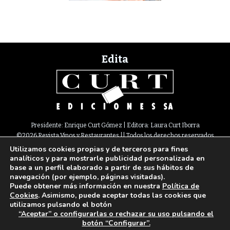
Edita
Presidente: Enrique Curt Gómez | Editora: Laura Curt Iborra
©2026 Revista Vinos y Restaurantes || Todos los derechos reservados
Utilizamos cookies propias y de terceros para fines
Newsletter
Nota legal
Política de Cookies
Suscripción
Tarifas
analíticos y para mostrarle publicidad personalizada en
Contacto
base a un perfil elaborado a partir de sus hábitos de
Paseo de Gracia, 63. 1º 2ª. 08008 Barcelona |
933 180 101
¦ Fax 933 183 505
navegación (por ejemplo, páginas visitadas).
Select Language
▼
Puede obtener más información en nuestra
Política de
Cookies
. Asimismo, puede aceptar todas las cookies que
utilizamos pulsando el botón
“Aceptar” o configurarlas o rechazar su uso pulsando el
botón “Configurar”.