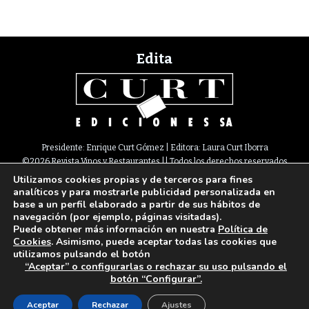
Edita
Presidente: Enrique Curt Gómez | Editora: Laura Curt Iborra
©2026 Revista Vinos y Restaurantes || Todos los derechos reservados
Utilizamos cookies propias y de terceros para fines
Newsletter
Nota legal
Política de Cookies
Suscripción
Tarifas
analíticos y para mostrarle publicidad personalizada en
Contacto
base a un perfil elaborado a partir de sus hábitos de
Paseo de Gracia, 63. 1º 2ª. 08008 Barcelona |
933 180 101
¦ Fax 933 183 505
navegación (por ejemplo, páginas visitadas).
Select Language
▼
Puede obtener más información en nuestra
Política de
Cookies
. Asimismo, puede aceptar todas las cookies que
utilizamos pulsando el botón
“Aceptar” o configurarlas o rechazar su uso pulsando el
botón “Configurar”.
Aceptar
Rechazar
Ajustes