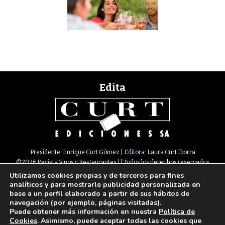
Edita
Presidente: Enrique Curt Gómez | Editora: Laura Curt Iborra
©2026 Revista Vinos y Restaurantes || Todos los derechos reservados
Utilizamos cookies propias y de terceros para fines
Newsletter
Nota legal
Política de Cookies
Suscripción
Tarifas
analíticos y para mostrarle publicidad personalizada en
Contacto
base a un perfil elaborado a partir de sus hábitos de
Paseo de Gracia, 63. 1º 2ª. 08008 Barcelona |
933 180 101
¦ Fax 933 183 505
navegación (por ejemplo, páginas visitadas).
Select Language
▼
Puede obtener más información en nuestra
Política de
Cookies
. Asimismo, puede aceptar todas las cookies que