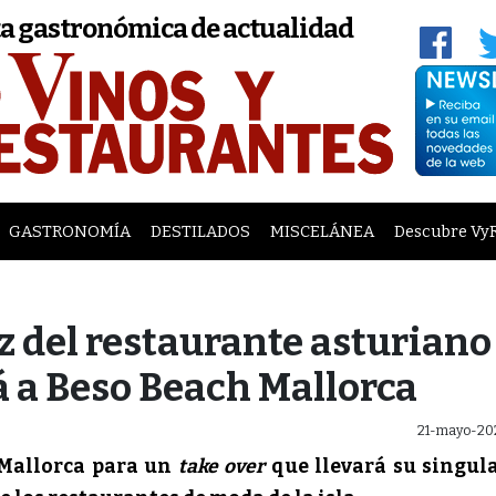
a gastronómica de actualidad
GASTRONOMÍA
DESTILADOS
MISCELÁNEA
Descubre Vy
 del restaurante asturiano
á a Beso Beach Mallorca
21-mayo-20
h Mallorca para un
take over
que llevará su singul