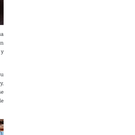
sa
ón
 y
su
y,
se
de