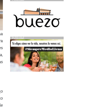
na
Publicidad
ra
es
a,
as
go
to
de