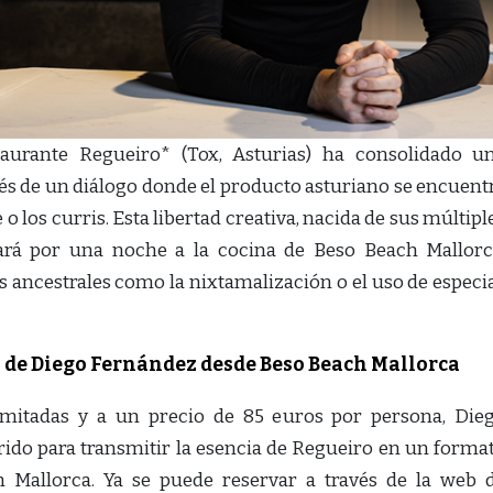
taurante Regueiro* (Tox, Asturias) ha consolidado u
és de un diálogo donde el producto asturiano se encuent
 los curris. Esta libertad creativa, nacida de sus múltipl
dará por una noche a la cocina de Beso Beach Mallorc
 ancestrales como la nixtamalización o el uso de especi
o de Diego Fernández desde Beso Beach Mallorca
limitadas y a un precio de 85 euros por persona, Die
ido para transmitir la esencia de Regueiro en un forma
 Mallorca. Ya se puede reservar a través de la web 