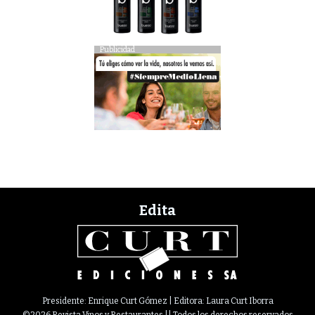
Publicidad
Edita
Presidente: Enrique Curt Gómez | Editora: Laura Curt Iborra
©2026 Revista Vinos y Restaurantes || Todos los derechos reservados