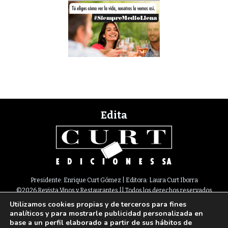
Edita
Presidente: Enrique Curt Gómez | Editora: Laura Curt Iborra
©2026 Revista Vinos y Restaurantes || Todos los derechos reservados
Utilizamos cookies propias y de terceros para fines
Newsletter
Nota legal
Política de Cookies
Suscripción
Tarifas
analíticos y para mostrarle publicidad personalizada en
Contacto
base a un perfil elaborado a partir de sus hábitos de
Paseo de Gracia, 63. 1º 2ª. 08008 Barcelona |
933 180 101
¦ Fax 933 183 505