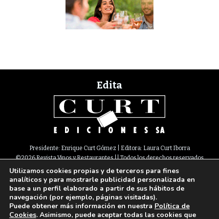
Edita
Presidente: Enrique Curt Gómez | Editora: Laura Curt Iborra
©2026 Revista Vinos y Restaurantes || Todos los derechos reservados
Utilizamos cookies propias y de terceros para fines
Newsletter
Nota legal
Política de Cookies
Suscripción
Tarifas
analíticos y para mostrarle publicidad personalizada en
Contacto
base a un perfil elaborado a partir de sus hábitos de
Paseo de Gracia, 63. 1º 2ª. 08008 Barcelona |
933 180 101
¦ Fax 933 183 505
navegación (por ejemplo, páginas visitadas).
Select Language
▼
Puede obtener más información en nuestra
Política de
Cookies
. Asimismo, puede aceptar todas las cookies que