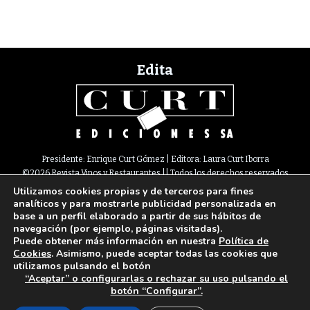
Edita
Presidente: Enrique Curt Gómez | Editora: Laura Curt Iborra
©2026 Revista Vinos y Restaurantes || Todos los derechos reservados
Utilizamos cookies propias y de terceros para fines
Newsletter
Nota legal
Política de Cookies
Suscripción
Tarifas
analíticos y para mostrarle publicidad personalizada en
Contacto
base a un perfil elaborado a partir de sus hábitos de
Paseo de Gracia, 63. 1º 2ª. 08008 Barcelona |
933 180 101
¦ Fax 933 183 505
navegación (por ejemplo, páginas visitadas).
Select Language
▼
Puede obtener más información en nuestra
Política de
Cookies
. Asimismo, puede aceptar todas las cookies que
utilizamos pulsando el botón
“Aceptar” o configurarlas o rechazar su uso pulsando el
botón “Configurar”.