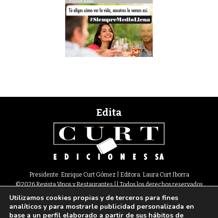
Publicidad
Edita
Presidente: Enrique Curt Gómez | Editora: Laura Curt Iborra
©2026 Revista Vinos y Restaurantes || Todos los derechos reservados
Utilizamos cookies propias y de terceros para fines
Newsletter
Nota legal
Política de Cookies
Suscripción
Tarifas
analíticos y para mostrarle publicidad personalizada en
Contacto
base a un perfil elaborado a partir de sus hábitos de