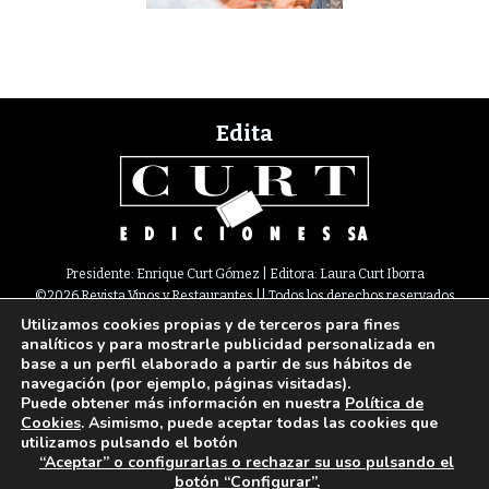
Edita
Presidente: Enrique Curt Gómez | Editora: Laura Curt Iborra
©2026 Revista Vinos y Restaurantes || Todos los derechos reservados
Utilizamos cookies propias y de terceros para fines
Newsletter
Nota legal
Política de Cookies
Suscripción
Tarifas
analíticos y para mostrarle publicidad personalizada en
Contacto
base a un perfil elaborado a partir de sus hábitos de
Paseo de Gracia, 63. 1º 2ª. 08008 Barcelona |
933 180 101
¦ Fax 933 183 505
navegación (por ejemplo, páginas visitadas).
Select Language
▼
Puede obtener más información en nuestra
Política de
Cookies
. Asimismo, puede aceptar todas las cookies que
utilizamos pulsando el botón
“Aceptar” o configurarlas o rechazar su uso pulsando el
botón “Configurar”.