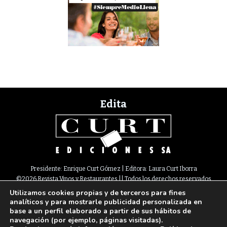
Edita
Presidente: Enrique Curt Gómez | Editora: Laura Curt Iborra
©2026 Revista Vinos y Restaurantes || Todos los derechos reservados
Utilizamos cookies propias y de terceros para fines
Newsletter
Nota legal
Política de Cookies
Suscripción
Tarifas
analíticos y para mostrarle publicidad personalizada en
Contacto
base a un perfil elaborado a partir de sus hábitos de
Paseo de Gracia, 63. 1º 2ª. 08008 Barcelona |
933 180 101
¦ Fax 933 183 505
navegación (por ejemplo, páginas visitadas).
Select Language
▼