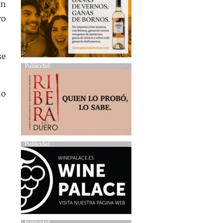
en
yo
se
Publicidad
jo
Publicidad
Publicidad