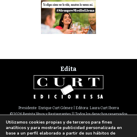
Edita
Presidente: Enrique Curt Gómez | Editora: Laura Curt Iborra
©2026 Revista Vinos y Restaurantes || Todos los derechos reservados
Utilizamos cookies propias y de terceros para fines
Newsletter
Nota legal
Política de Cookies
Suscripción
Tarifas
analíticos y para mostrarle publicidad personalizada en
Contacto
base a un perfil elaborado a partir de sus hábitos de
Paseo de Gracia, 63. 1º 2ª. 08008 Barcelona |
933 180 101
¦ Fax 933 183 505