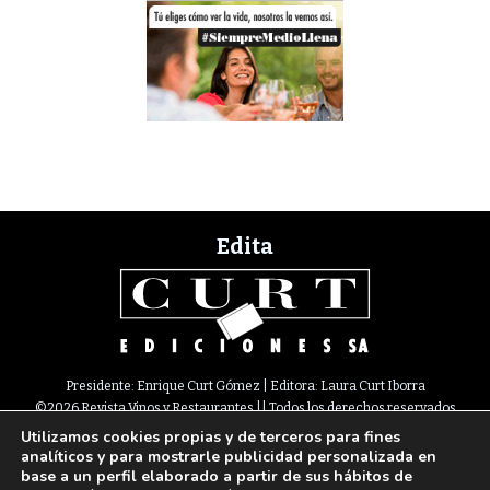
Edita
Presidente: Enrique Curt Gómez | Editora: Laura Curt Iborra
©2026 Revista Vinos y Restaurantes || Todos los derechos reservados
Utilizamos cookies propias y de terceros para fines
Newsletter
Nota legal
Política de Cookies
Suscripción
Tarifas
analíticos y para mostrarle publicidad personalizada en
Contacto
base a un perfil elaborado a partir de sus hábitos de
Paseo de Gracia, 63. 1º 2ª. 08008 Barcelona |
933 180 101
¦ Fax 933 183 505