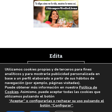
Edita
Utilizamos cookies propias y de terceros para fines
analíticos y para mostrarle publicidad personalizada en
base a un perfil elaborado a partir de sus hábitos de
navegación (por ejemplo, páginas visitadas).
Puede obtener más información en nuestra
Política de
Presidente: Enrique Curt Gómez | Editora: Laura Curt Iborra
Cookies
. Asimismo, puede aceptar todas las cookies que
©2026 Revista Vinos y Restaurantes || Todos los derechos reservados
utilizamos pulsando el botón
“Aceptar” o configurarlas o rechazar su uso pulsando el
Newsletter
Nota legal
Política de Cookies
Suscripción
Tarifas
botón “Configurar”.
Contacto
Paseo de Gracia, 63. 1º 2ª. 08008 Barcelona |
933 180 101
¦ Fax 933 183 505