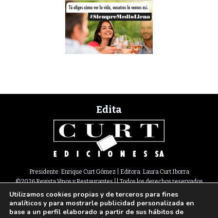
Edita
Presidente: Enrique Curt Gómez | Editora: Laura Curt Iborra
©2026 Revista Vinos y Restaurantes || Todos los derechos reservados
Utilizamos cookies propias y de terceros para fines
Newsletter
Nota legal
Política de Cookies
Suscripción
Tarifas
analíticos y para mostrarle publicidad personalizada en
Contacto
base a un perfil elaborado a partir de sus hábitos de
Paseo de Gracia, 63. 1º 2ª. 08008 Barcelona |
933 180 101
¦ Fax 933 183 505