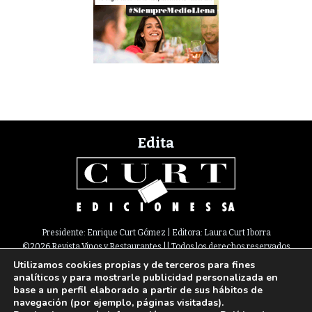
Edita
Presidente: Enrique Curt Gómez | Editora: Laura Curt Iborra
©2026 Revista Vinos y Restaurantes || Todos los derechos reservados
Utilizamos cookies propias y de terceros para fines
Newsletter
Nota legal
Política de Cookies
Suscripción
Tarifas
analíticos y para mostrarle publicidad personalizada en
Contacto
base a un perfil elaborado a partir de sus hábitos de
Paseo de Gracia, 63. 1º 2ª. 08008 Barcelona |
933 180 101
¦ Fax 933 183 505
navegación (por ejemplo, páginas visitadas).
Select Language
▼