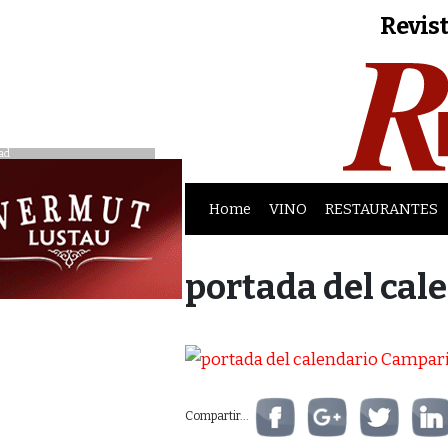
Revist
ad
Home
VINO
RESTAURANTES
portada del cal
Compartir...