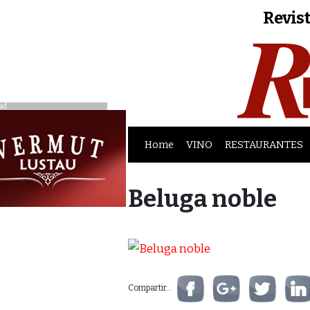
Revist
ad
Home
VINO
RESTAURANTES
Beluga noble
Compartir...