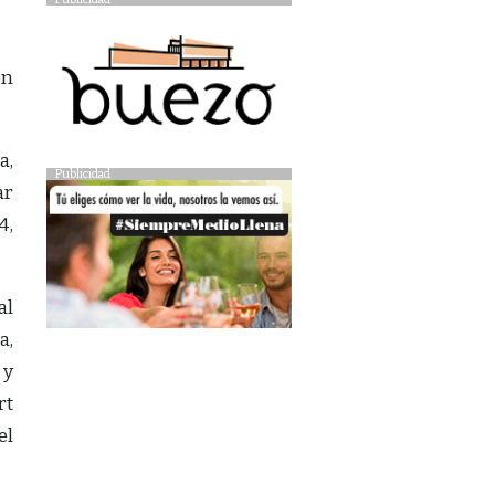
on
a,
Publicidad
ar
4,
al
a,
 y
rt
el