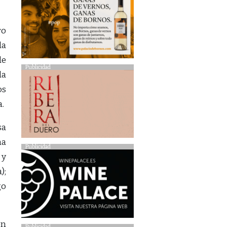
ro
la
de
Publicidad
la
os
a.
sa
na
Publicidad
 y
);
go
en
Publicidad