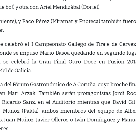
 bo!) y otra con Ariel Mendizábal (Doriel).
niente), y Paco Pérez (Miramar y Enoteca) también fuer
r.
se celebró el I Campeonato Gallego de Tiraje de Cervez
a donde se impuso Mario Basoa quedando en segundo lug
 se celebró la Gran Final Ouro Doce en Fusión 201
el de Galicia.
da del Fórum Gastronómico de A Coruña, cuyo broche fin
uan Mari Arzak. También serán protagonistas Jordi Roc
 Ricardo Sanz, en el Auditorio mientras que David Gil
ge Muñoz (Pakta), ambos miembros del equipo de Albe
s, Juan Muñoz, Javier Olleros o Iván Domínguez y Manu
eres.