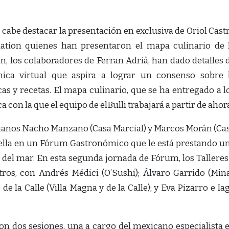
 cabe destacar la presentación en exclusiva de Oriol Cast
ation quienes han presentaron el mapa culinario de 
n, los colaboradores de Ferran Adrià, han dado detalles 
mica virtual que aspira a lograr un consenso sobre 
cas y recetas. El mapa culinario, que se ha entregado a l
a con la que el equipo de elBulli trabajará a partir de ahor
urianos Nacho Manzano (Casa Marcial) y Marcos Morán (Ca
ella en un Fórum Gastronómico que le está prestando u
 del mar. En esta segunda jornada de Fórum, los Talleres
tros, con Andrés Médici (O’Sushi); Álvaro Garrido (Mina
e la Calle (Villa Magna y de la Calle); y Eva Pizarro e Ia
n dos sesiones, una a cargo del mexicano especialista 