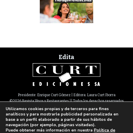
Edita
Presidente: Enrique Curt Gómez | Editora: Laura Curt Iborra
©2026 Revista Vinos y Restaurantes || Todos los derechos reservados
Utilizamos cookies propias y de terceros para fines
Newsletter
Nota legal
Política de Cookies
Suscripción
Tarifas
analíticos y para mostrarle publicidad personalizada en
Contacto
base a un perfil elaborado a partir de sus hábitos de
Paseo de Gracia, 63. 1º 2ª. 08008 Barcelona |
933 180 101
¦ Fax 933 183 505
navegación (por ejemplo, páginas visitadas).
Select Language
▼
Puede obtener más información en nuestra
Política de