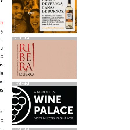
de
on
 y
lo
Publicidad
su
no
ás
la
os
Publicidad
es
ue
go
ro
Publicidad