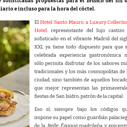
 sofisticadas propuestas para el
brunch
del fin 
iario e incluso para la hora del cóctel.
El
Hotel Santo Mauro, a Luxury Collecti
Hotel,
representante del lujo castizo
sofisticado en el vibrante Madrid del sig
XXI, ya tiene todo dispuesto para que 
celebrada experiencia gastronómica 
sólo permita disfrutar de los sabores m
tradicionales y los más cosmopolitas de 
ciudad, sino también de aquellos bocad
que mejor representan las primaveral
fiestas de San Isidro, patrón de la capital.
Eso sí, siempre bajo los códigos q
impone su papel como guardián palacie
de la
Belle Époque
madrileña y epicent