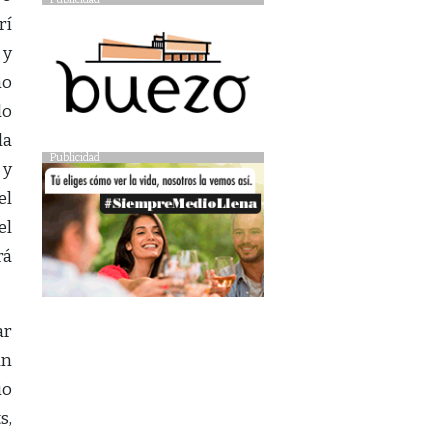
rí
 y
mo
lo
la
Publicidad
 y
el
el
rá
ar
un
io
s,