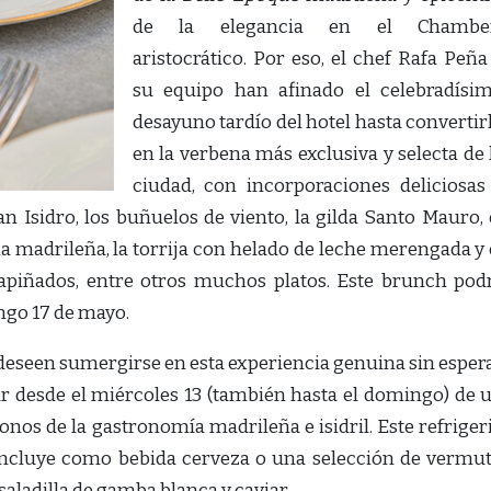
de la elegancia en el Chambe
aristocrático. Por eso, el chef Rafa Peña
su equipo han afinado el celebradísi
desayuno tardío del hotel hasta convertir
en la verbena más exclusiva y selecta de 
ciudad, con incorporaciones deliciosas
 Isidro, los buñuelos de viento, la gilda Santo Mauro, 
 la madrileña, la torrija con helado de leche merengada y 
rapiñados, entre otros muchos platos. Este brunch pod
ingo 17 de mayo.
deseen sumergirse en esta experiencia genuina sin esper
ar desde el miércoles 13 (también hasta el domingo) de 
conos de la gastronomía madrileña e isidril. Este refriger
 incluye como bebida cerveza o una selección de vermut
aladilla de gamba blanca y caviar.