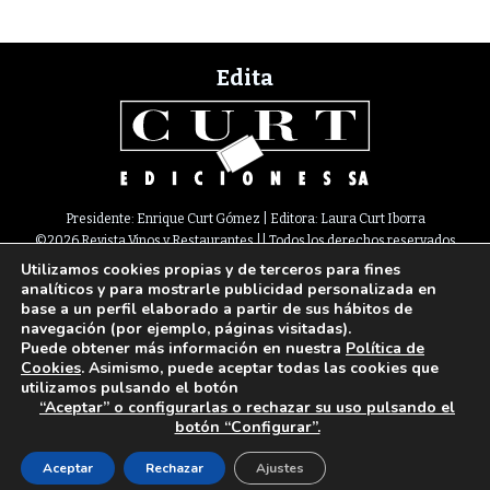
Edita
Presidente: Enrique Curt Gómez | Editora: Laura Curt Iborra
©2026 Revista Vinos y Restaurantes || Todos los derechos reservados
Utilizamos cookies propias y de terceros para fines
Newsletter
Nota legal
Política de Cookies
Suscripción
Tarifas
analíticos y para mostrarle publicidad personalizada en
Contacto
base a un perfil elaborado a partir de sus hábitos de
Paseo de Gracia, 63. 1º 2ª. 08008 Barcelona |
933 180 101
¦ Fax 933 183 505
navegación (por ejemplo, páginas visitadas).
Select Language
▼
Puede obtener más información en nuestra
Política de
Cookies
. Asimismo, puede aceptar todas las cookies que
utilizamos pulsando el botón
“Aceptar” o configurarlas o rechazar su uso pulsando el
botón “Configurar”.
Aceptar
Rechazar
Ajustes