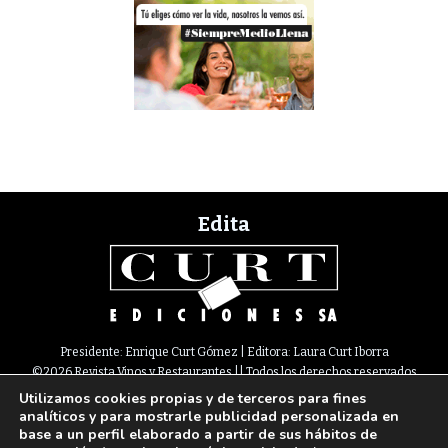
Edita
Presidente: Enrique Curt Gómez | Editora: Laura Curt Iborra
©2026 Revista Vinos y Restaurantes || Todos los derechos reservados
Utilizamos cookies propias y de terceros para fines
Newsletter
Nota legal
Política de Cookies
Suscripción
Tarifas
analíticos y para mostrarle publicidad personalizada en
Contacto
base a un perfil elaborado a partir de sus hábitos de
Paseo de Gracia, 63. 1º 2ª. 08008 Barcelona |
933 180 101
¦ Fax 933 183 505