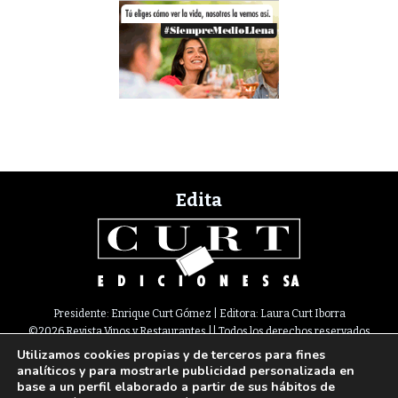
Edita
Presidente: Enrique Curt Gómez | Editora: Laura Curt Iborra
©2026 Revista Vinos y Restaurantes || Todos los derechos reservados
Utilizamos cookies propias y de terceros para fines
Newsletter
Nota legal
Política de Cookies
Suscripción
Tarifas
analíticos y para mostrarle publicidad personalizada en
Contacto
base a un perfil elaborado a partir de sus hábitos de
Paseo de Gracia, 63. 1º 2ª. 08008 Barcelona |
933 180 101
¦ Fax 933 183 505