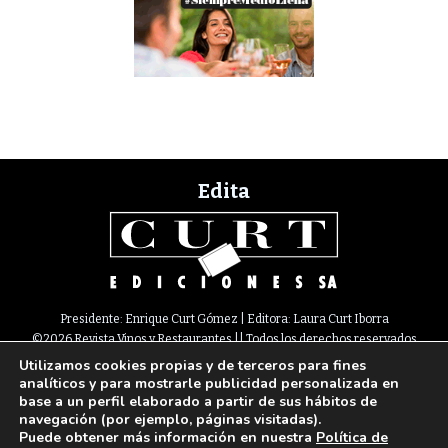
Edita
Presidente: Enrique Curt Gómez | Editora: Laura Curt Iborra
©2026 Revista Vinos y Restaurantes || Todos los derechos reservados
Utilizamos cookies propias y de terceros para fines
Newsletter
Nota legal
Política de Cookies
Suscripción
Tarifas
analíticos y para mostrarle publicidad personalizada en
Contacto
base a un perfil elaborado a partir de sus hábitos de
Paseo de Gracia, 63. 1º 2ª. 08008 Barcelona |
933 180 101
¦ Fax 933 183 505
navegación (por ejemplo, páginas visitadas).
Select Language
▼
Puede obtener más información en nuestra
Política de