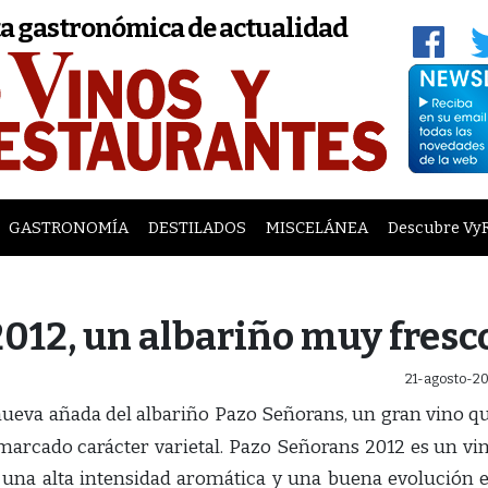
a gastronómica de actualidad
GASTRONOMÍA
DESTILADOS
MISCELÁNEA
Descubre Vy
012, un albariño muy fresc
21-agosto-20
ueva añada del albariño Pazo Señorans, un gran vino q
 marcado carácter varietal. Pazo Señorans 2012 es un vi
 una alta intensidad aromática y una buena evolución 