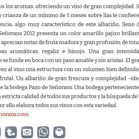
dos los aromas, ofreciendo un vino de gran complejidad. 
y crianza de un mínimo de 5 meses sobre lías le confier
cia, algo muy característico de este albariño, lleno 
Señorans 2012 presenta un color amarillo pajizo brillan
e aprecian notas de fruta madura y gran profusión de ton
bas aromáticas, regaliz e hinojo. Una gran intensid
se funde en boca con un paso amable y sin aristas. El gr
eren al vino una estructura con un volumen bien definido
rutal. Un albariño de gran frescura y complejidad –ide
 de la bodega Pazo de Señorans. Una bodega perteneciente
a estricta calidad de todos sus productos y la búsqueda de 
r ello elabora todos sus vinos con esta variedad.
norans.com