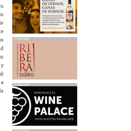
Su
en
de
te
Publicidad
os
ad
an
 y
al
 a
Publicidad
la
Publicidad