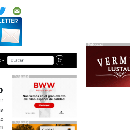
Publicidad
Ir
R
Publicidad
o
13
ue
no
Publicidad
en