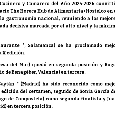
 Cocinero y Camarero del Año 2025-2026 convirt
spacio The Horeca Hub de Alimentaria+Hostelco en 
la gastronomía nacional, reuniendo a los mejor
nada decisiva marcada por el alto nivel y la máxi
staurante *, Salamanca) se ha proclamado mej
 X edición.
opesa del Mar) quedó en segunda posición y Rog
io de Benagéber, Valencia) en tercera.
 Gaytán * (Madrid) ha sido reconocido como mej
edición del certamen, seguido de Sonia García d
ago de Compostela) como segunda finalista y Ju
id) en tercera posición.