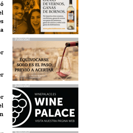
ió
el
es
ma
Publicidad
or
er
Publicidad
or
el
an
Publicidad