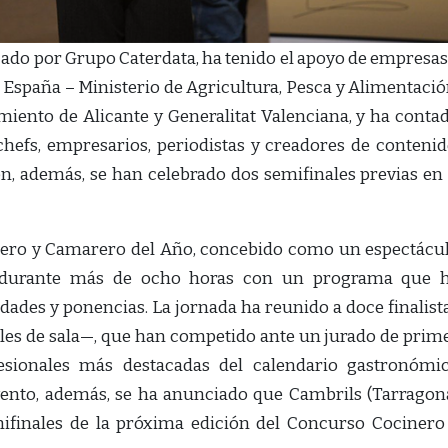
zado por Grupo Caterdata, ha tenido el apoyo de empresas
España – Ministerio de Agricultura, Pesca y Alimentació
iento de Alicante y Generalitat Valenciana, y ha conta
hefs, empresarios, periodistas y creadores de contenid
n, además, se han celebrado dos semifinales previas en
inero y Camarero del Año, concebido como un espectácu
do durante más de ocho horas con un programa que 
ades y ponencias. La jornada ha reunido a doce finalist
ales de sala—, que han competido ante un jurado de prim
fesionales más destacadas del calendario gastronómi
evento, además, se ha anunciado que Cambrils (Tarragon
ifinales de la próxima edición del Concurso Cocinero