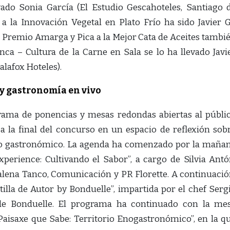
vado Sonia García (El Estudio Gescahoteles, Santiago 
a la Innovación Vegetal en Plato Frío ha sido Javier G
el Premio Amarga y Pica a la Mejor Cata de Aceites tambi
inca – Cultura de la Carne en Sala se lo ha llevado Javi
alafox Hoteles).
 y gastronomía en vivo
rama de ponencias y mesas redondas abiertas al públi
a la final del concurso en un espacio de reflexión sob
mo gastronómico. La agenda ha comenzado por la maña
perience: Cultivando el Sabor”, a cargo de Silvia Antó
alena Tanco, Comunicación y PR Florette. A continuació
tilla de Autor by Bonduelle”, impartida por el chef Serg
de Bonduelle. El programa ha continuado con la me
Paisaxe que Sabe: Territorio Enogastronómico”, en la q