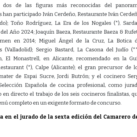
, dos de las figuras más reconocidas del panora
os han participado Iván Cerdeño, Restaurante Iván Cerde
ledo); Toño Rodríguez, La Era de los Nogales (*), Sarda
 del Año 2024; Joaquín Baeza, Restaurante Baeza & Rufe
rtamen en 2014; Miguel Ángel de la Cruz, La Botica 
 (Valladolid); Sergio Bastard, La Casona del Judío (**
 El Monastrell, en Alicante, recomendado en la Gu
estaurant (*), Calpe (Alicante); el gran precursor de l
mater de Espai Sucre, Jordi Butrón; y el cocinero Ser
 Selección Española de cocina profesional, como jura
 en directo el trabajo de los seis cocineros finalistas, q
nú completo en un exigente formato de concurso.
a en el jurado de la sexta edición del Camarero d