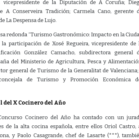
, vicepresidente de la Diputación de A Coruña; Die
de A Conserveira Tradición; Carmela Cano, gerente 
 de La Despensa de Lujo.
esa redonda “Turismo Gastronómico: Impacto en la Ciud
la participación de Xosé Regueira, vicepresidente de 
ficación González Camacho, subdirectora general 
ña del Ministerio de Agricultura, Pesca y Alimentació
tor general de Turismo de la Generalitat de Valenciana;
, concejala de Turismo y Promoción Económica d
al del X Cocinero del Año
 Concurso Cocinero del Año ha contado con un jura
e la alta cocina española, entre ellos Oriol Castro, 
lona, y Paolo Casagrande, chef de Lasarte (***), tambi