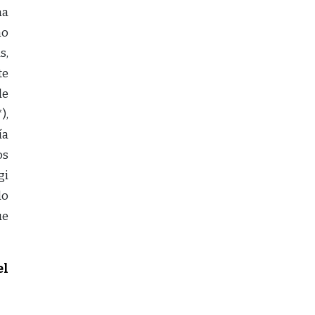
ma
ño
s,
te
de
),
ía
os
gi
do
ue
el