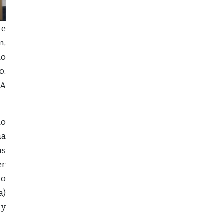
 e
n,
do
o.
 A
lo
ha
as
er
co
a)
 y