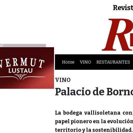
Revist
ad
Home
VINO
RESTAURANTES
VINO
Palacio de Born
La bodega vallisoletana co
papel pionero en la evolución
territorio y la sostenibilidad.