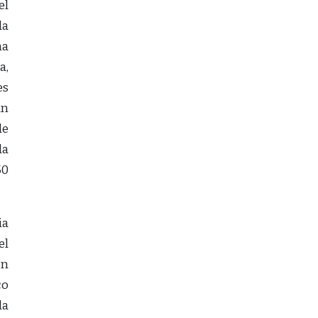
el
da
na
a,
es
an
de
da
50
ia
el
on
co
la