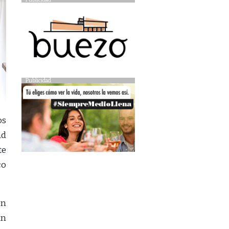
Publicidad
os
ad
te
co
en
un