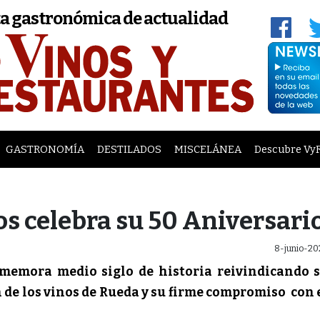
a gastronómica de actualidad
GASTRONOMÍA
DESTILADOS
MISCELÁNEA
Descubre Vy
os celebra su 50 Aniversari
8-junio-20
nmemora medio siglo de historia reivindicando 
 de los vinos de Rueda y su firme compromiso con 