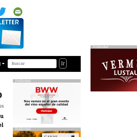
Publicidad
Ir
R
Publicidad
o
26
su
el
Publicidad