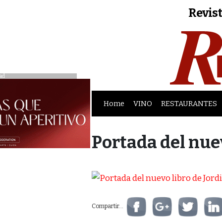
Revist
ad
Home
VINO
RESTAURANTES
Portada del nue
Compartir...