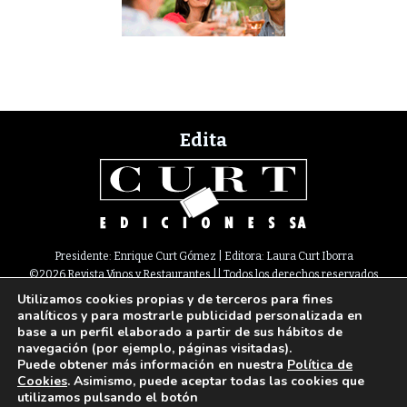
Edita
Presidente: Enrique Curt Gómez | Editora: Laura Curt Iborra
©2026 Revista Vinos y Restaurantes || Todos los derechos reservados
Utilizamos cookies propias y de terceros para fines
Newsletter
Nota legal
Política de Cookies
Suscripción
Tarifas
analíticos y para mostrarle publicidad personalizada en
Contacto
base a un perfil elaborado a partir de sus hábitos de
Paseo de Gracia, 63. 1º 2ª. 08008 Barcelona |
933 180 101
¦ Fax 933 183 505
navegación (por ejemplo, páginas visitadas).
Select Language
▼
Puede obtener más información en nuestra
Política de
Cookies
. Asimismo, puede aceptar todas las cookies que
utilizamos pulsando el botón